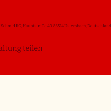
 Schmid KG, Hauptstraße 40, 86514 Ustersbach, Deutschlan
altung teilen