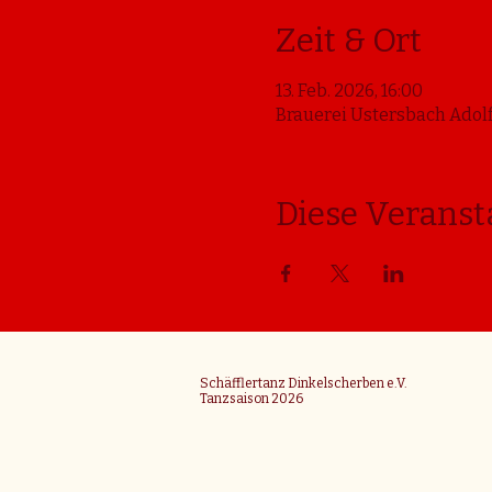
Zeit & Ort
13. Feb. 2026, 16:00
Brauerei Ustersbach Adolf
Diese Veranst
Schäfflertanz Dinkelscherben e.V.
Tanzsaison 2026